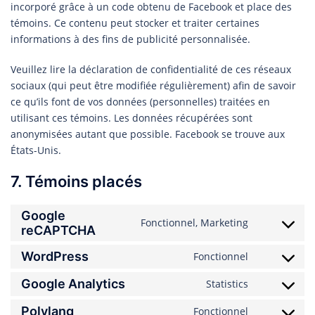
incorporé grâce à un code obtenu de Facebook et place des
témoins. Ce contenu peut stocker et traiter certaines
informations à des fins de publicité personnalisée.
Veuillez lire la déclaration de confidentialité de ces réseaux
sociaux (qui peut être modifiée régulièrement) afin de savoir
ce qu’ils font de vos données (personnelles) traitées en
utilisant ces témoins. Les données récupérées sont
anonymisées autant que possible. Facebook se trouve aux
États-Unis.
7. Témoins placés
Google
Fonctionnel, Marketing
Consent
reCAPTCHA
to
WordPress
Fonctionnel
service
Consent
google-
to
Google Analytics
Statistics
Consent
recaptcha
service
to
Polylang
wordpress
Fonctionnel