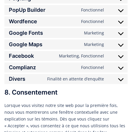
Consent
service
to
PopUp Builder
google-
Fonctionnel
Consent
service
analytics
to
Wordfence
polylang
Fonctionnel
Consent
service
to
Google Fonts
popup-
Marketing
Consent
service
builder
to
Google Maps
wordfence
Marketing
Consent
service
to
Facebook
google-
Marketing, Fonctionnel
Consent
service
fonts
to
Complianz
google-
Fonctionnel
Consent
service
maps
to
Divers
facebook
Finalité en attente d’enquête
Consent
service
to
complianz
8. Consentement
service
divers
Lorsque vous visitez notre site web pour la première fois,
nous vous montrerons une fenêtre contextuelle avec une
explication sur les témoins. Dès que vous cliquez sur
« Accepter », vous consentez à ce que nous utilisions tous les