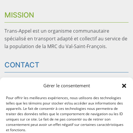
MISSION
Trans-Appel est un organisme communautaire
spécialisé en transport adapté et collectif au service de
la population de la MRC du Val-Saint-François.
CONTACT
54 rue Saint-Georges, bureau 204
Windsor
QC J1S1J5
Gérer le consentement
info@trans-appel.com
Pour offrir les meilleures expériences, nous utilisons des technologies
819-845-2777
telles que les témoins pour stocker et/ou accéder aux informations des
1-800-716-2777
(sans frais)
appareils. Le fait de consentir à ces technologies nous permettra de
traiter des données telles que le comportement de navigation ou les ID
Page Facebook
uniques sur ce site. Le fait de ne pas consentir ou de retirer son
consentement peut avoir un effet négatif sur certaines caractéristiques
et fonctions.