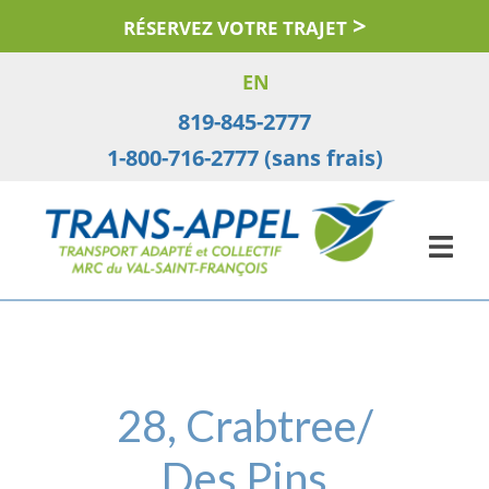
Aller
RÉSERVEZ VOTRE TRAJET
au
contenu
EN
819-845-2777
1-800-716-2777 (sans frais)
28, Crabtree/
Des Pins