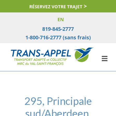
Aller
RÉSERVEZ VOTRE TRAJET
au
contenu
EN
819-845-2777
1-800-716-2777 (sans frais)
295, Principale
sud/Aberdeen,