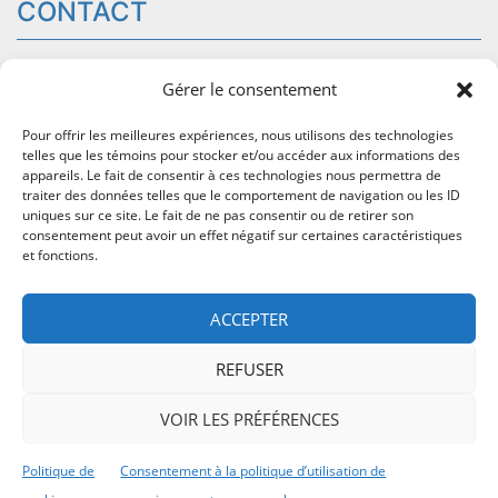
CONTACT
54 rue Saint-Georges, bureau 204
Windsor
QC J1S1J5
Gérer le consentement
info@trans-appel.com
Pour offrir les meilleures expériences, nous utilisons des technologies
819-845-2777
telles que les témoins pour stocker et/ou accéder aux informations des
1-800-716-2777
(sans frais)
appareils. Le fait de consentir à ces technologies nous permettra de
traiter des données telles que le comportement de navigation ou les ID
Page Facebook
uniques sur ce site. Le fait de ne pas consentir ou de retirer son
consentement peut avoir un effet négatif sur certaines caractéristiques
et fonctions.
ACCUEIL
ACCEPTER
TRANSPORT ADAPTÉ
REFUSER
TRANSPORT COLLECTIF
VOIR LES PRÉFÉRENCES
TRANS-APPEL
Politique de
Consentement à la politique d’utilisation de
RÉSERVEZ UN TRAJET