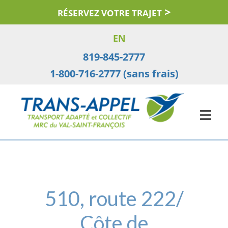
Aller
RÉSERVEZ VOTRE TRAJET
au
contenu
EN
819-845-2777
1-800-716-2777 (sans frais)
510, route 222/
Côte de