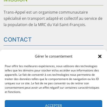
Trans-Appel est un organisme communautaire
spécialisé en transport adapté et collectif au service de
la population de la MRC du Val-Saint-François.
CONTACT
54 rue Saint-Georges, bureau 204
Windsor
QC J1S1J5
Gérer le consentement
info@trans-appel.com
Pour offrir les meilleures expériences, nous utilisons des technologies
819-845-2777
telles que les témoins pour stocker et/ou accéder aux informations des
1-800-716-2777
(sans frais)
appareils. Le fait de consentir à ces technologies nous permettra de
traiter des données telles que le comportement de navigation ou les ID
Page Facebook
uniques sur ce site. Le fait de ne pas consentir ou de retirer son
consentement peut avoir un effet négatif sur certaines caractéristiques
et fonctions.
ACCUEIL
ACCEPTER