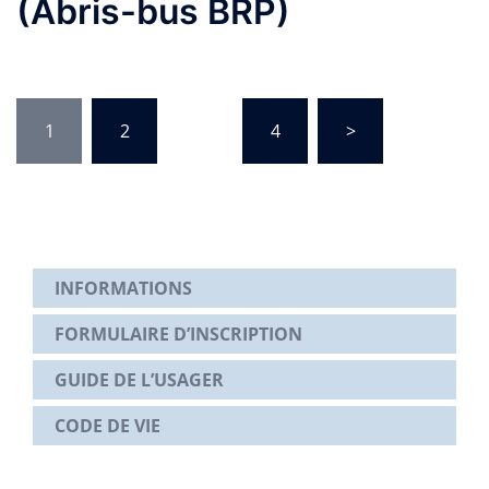
(Abris-bus BRP)
Pagination
1
2
…
4
>
des
publications
INFORMATIONS
FORMULAIRE D’INSCRIPTION
GUIDE DE L’USAGER
CODE DE VIE